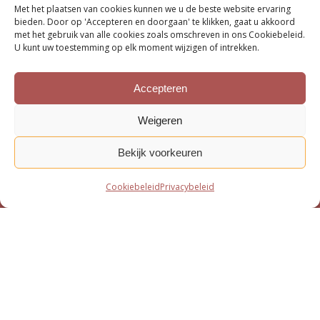
over lugubere details in 36 jaar oude cold case
Met het plaatsen van cookies kunnen we u de beste website ervaring
bieden. Door op 'Accepteren en doorgaan' te klikken, gaat u akkoord
12 juni 2026
met het gebruik van alle cookies zoals omschreven in ons Cookiebeleid.
U kunt uw toestemming op elk moment wijzigen of intrekken.
Zutphen al 36 jaar in de ban van verdwijning Duncan
Zwakke: ‘Een etterende wond voor de familie’
Accepteren
12 juni 2026
Weigeren
Advocatenechtpaar Knoops bestraft door tuchtrechter om
Bekijk voorkeuren
excessief declareren
1 juni 2026
Cookiebeleid
Privacybeleid
Van moord­zaak tot milieu­dossier
15 mei 2026
Bottom menu