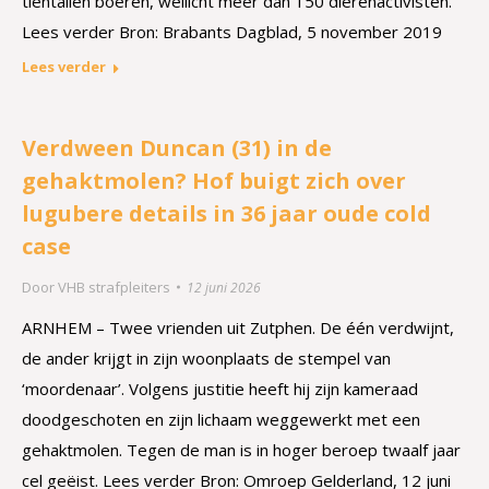
tientallen boeren, wellicht meer dan 150 dierenactivisten.
Lees verder Bron: Brabants Dagblad, 5 november 2019
Lees verder
Verdween Duncan (31) in de
gehaktmolen? Hof buigt zich over
lugubere details in 36 jaar oude cold
case
Door
VHB strafpleiters
12 juni 2026
ARNHEM – Twee vrienden uit Zutphen. De één verdwijnt,
de ander krijgt in zijn woonplaats de stempel van
‘moordenaar’. Volgens justitie heeft hij zijn kameraad
doodgeschoten en zijn lichaam weggewerkt met een
gehaktmolen. Tegen de man is in hoger beroep twaalf jaar
cel geëist. Lees verder Bron: Omroep Gelderland, 12 juni