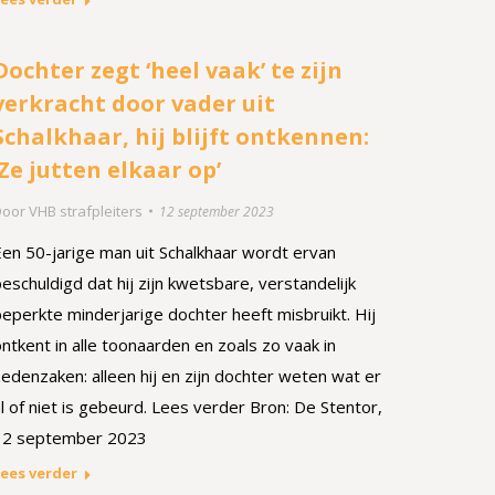
Dochter zegt ‘heel vaak’ te zijn
verkracht door vader uit
Schalkhaar, hij blijft ontkennen:
‘Ze jutten elkaar op’
Door
VHB strafpleiters
12 september 2023
Een 50-jarige man uit Schalkhaar wordt ervan
eschuldigd dat hij zijn kwetsbare, verstandelijk
eperkte minderjarige dochter heeft misbruikt. Hij
ntkent in alle toonaarden en zoals zo vaak in
edenzaken: alleen hij en zijn dochter weten wat er
l of niet is gebeurd. Lees verder Bron: De Stentor,
12 september 2023
ees verder