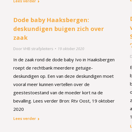
Lees verder
Dode baby Haaksbergen:
deskundigen buigen zich over
zaak
Door
VHB strafpleiters
19 oktober 2020
In de zaak rond de dode baby Ivo in Haaksbergen
roept de rechtbank meerdere getuige-
b
deskundigen op. Een van deze deskundigen moet
b
vooral meer kunnen vertellen over de
o
geestestoestand van de moeder kort na de
z
bevalling. Lees verder Bron: Rtv Oost, 19 oktober
a
2020
Lees verder
L