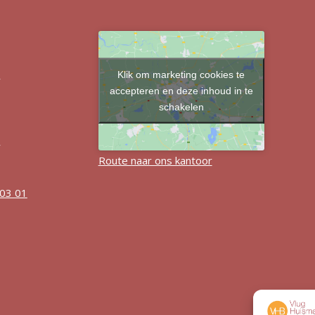
Klik om marketing cookies te
r
accepteren en deze inhoud in te
schakelen
r
Route naar ons kantoor
 03 01