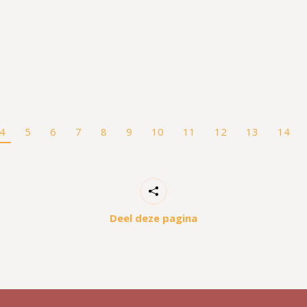
4
5
6
7
8
9
10
11
12
13
14
Deel deze pagina