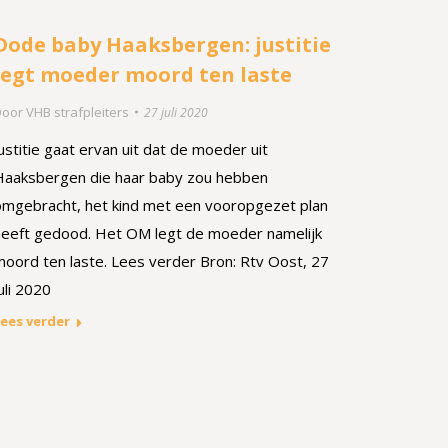
Dode baby Haaksbergen: justitie
legt moeder moord ten laste
Door
VHB strafpleiters
27 juli 2020
ustitie gaat ervan uit dat de moeder uit
Haaksbergen die haar baby zou hebben
omgebracht, het kind met een vooropgezet plan
heeft gedood. Het OM legt de moeder namelijk
moord ten laste. Lees verder Bron: Rtv Oost, 27
uli 2020
ees verder