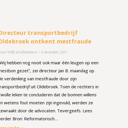
Directeur transportbedrijf
Oldebroek ontkent mestfraude
Door
VHB strafpleiters
6 december 2021
„Wij hebben nog nooit ook maar één leugen op een
mestbon gezet”, zei directeur Jan B. maandag op
de verdenking van mestfraude door zijn
ransportbedrijf uit Oldebroek. Toen de rechters in
Zwolle leken te concluderen dat de bonnen willens
en wetens fout moeten zijn ingevuld, werden ze
gewraakt door de advocaten. Tevergeefs. Lees
verder Bron: Reformatorisch…
ees verder