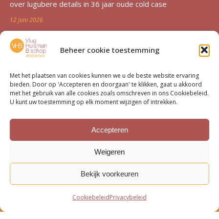
over lugubere details in 36 jaar oude cold case
12 juni 2026
Zutphen al 36 jaar in de ban van verdwijning Duncan
Beheer cookie toestemming
Zwakke: ‘Een etterende wond voor de familie’
12 juni 2026
Met het plaatsen van cookies kunnen we u de beste website ervaring
bieden. Door op 'Accepteren en doorgaan' te klikken, gaat u akkoord
Advocatenechtpaar Knoops bestraft door tuchtrechter om
met het gebruik van alle cookies zoals omschreven in ons Cookiebeleid.
U kunt uw toestemming op elk moment wijzigen of intrekken.
excessief declareren
1 juni 2026
Accepteren
Van moord­zaak tot milieu­dossier
Weigeren
15 mei 2026
Bekijk voorkeuren
Cookiebeleid
Privacybeleid
Bottom menu