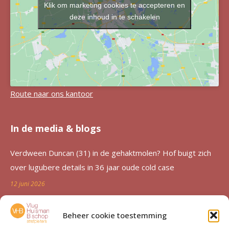
Klik om marketing cookies te accepteren en
deze inhoud in te schakelen
Route naar ons kantoor
In de media & blogs
Verdween Duncan (31) in de gehaktmolen? Hof buigt zich
over lugubere details in 36 jaar oude cold case
12 juni 2026
Zutphen al 36 jaar in de ban van verdwijning Duncan
Beheer cookie toestemming
Zwakke: ‘Een etterende wond voor de familie’