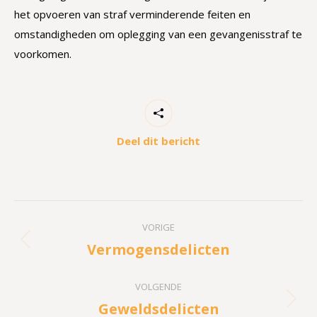
het opvoeren van straf verminderende feiten en
omstandigheden om oplegging van een gevangenisstraf te
voorkomen.
Deel dit bericht
Project
VORIGE
navigation
Vermogensdelicten
Previous
project:
VOLGENDE
Geweldsdelicten
Next