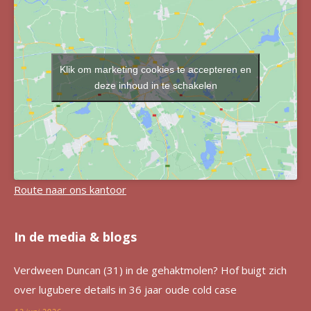
Klik om marketing cookies te accepteren en
deze inhoud in te schakelen
Route naar ons kantoor
In de media & blogs
Verdween Duncan (31) in de gehaktmolen? Hof buigt zich
over lugubere details in 36 jaar oude cold case