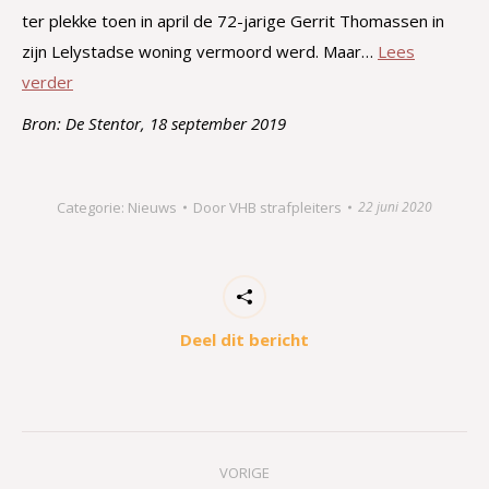
ter plekke toen in april de 72-jarige Gerrit Thomassen in
zijn Lelystadse woning vermoord werd. Maar…
Lees
verder
Bron: De Stentor, 18 september 2019
Categorie:
Nieuws
Door
VHB strafpleiters
22 juni 2020
Deel dit bericht
Bericht
VORIGE
navigatie