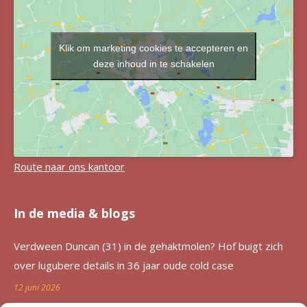
Klik om marketing cookies te accepteren en
deze inhoud in te schakelen
Route naar ons kantoor
In de media & blogs
Verdween Duncan (31) in de gehaktmolen? Hof buigt zich
over lugubere details in 36 jaar oude cold case
12 juni 2026