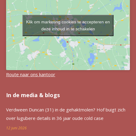
Klik om marketing cookies te accepteren en
deze inhoud in te schakelen
Route naar ons kantoor
In de media & blogs
Verdween Duncan (31) in de gehaktmolen? Hof buigt zich
over lugubere details in 36 jaar oude cold case
12 juni 2026