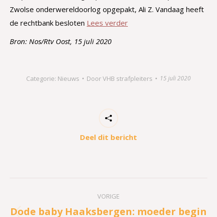
Zwolse onderwereldoorlog opgepakt, Ali Z. Vandaag heeft
de rechtbank besloten
Lees verder
Bron: Nos/Rtv Oost, 15 juli 2020
Categorie:
Nieuws
Door
VHB strafpleiters
15 juli 2020
Deel dit bericht
Bericht
VORIGE
navigatie
Dode baby Haaksbergen: moeder begin