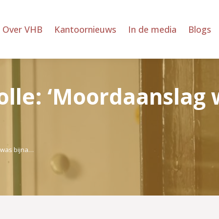
Over VHB
Kantoornieuws
In de media
Blogs
lle: ‘Moordaanslag w
 was bijna…