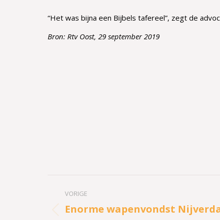
“Het was bijna een Bijbels tafereel”, zegt de advoc
Bron: Rtv Oost, 29 september 2019
Bericht
VORIGE
navigatie
Enorme wapenvondst Nijverda
Vorig