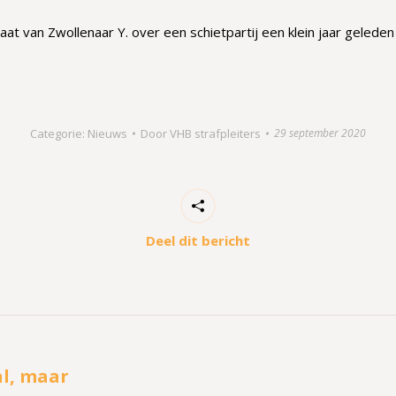
aat van Zwollenaar Y. over een schietpartij een klein jaar geleden
Categorie:
Nieuws
Door
VHB strafpleiters
29 september 2020
Deel dit bericht
l, maar
Volgend