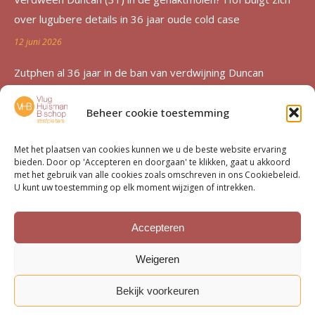
over lugubere details in 36 jaar oude cold case
12 juni 2026
Zutphen al 36 jaar in de ban van verdwijning Duncan
Zwakke: ‘Een etterende wond voor de familie’
Beheer cookie toestemming
12 juni 2026
Advocatenechtpaar Knoops bestraft door tuchtrechter om
Met het plaatsen van cookies kunnen we u de beste website ervaring
bieden. Door op 'Accepteren en doorgaan' te klikken, gaat u akkoord
excessief declareren
met het gebruik van alle cookies zoals omschreven in ons Cookiebeleid.
U kunt uw toestemming op elk moment wijzigen of intrekken.
1 juni 2026
Van moord­zaak tot milieu­dossier
Accepteren
15 mei 2026
Weigeren
Bekijk voorkeuren
Bottom menu