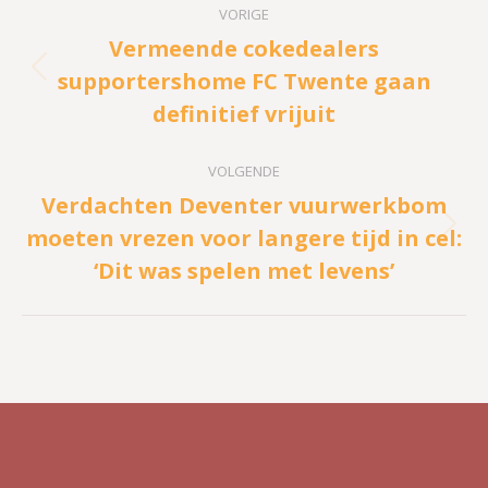
VORIGE
navigatie
Vermeende cokedealers
supportershome FC Twente gaan
Vorig
definitief vrijuit
bericht
VOLGENDE
Verdachten Deventer vuurwerkbom
moeten vrezen voor langere tijd in cel:
Volgend
‘Dit was spelen met levens’
bericht