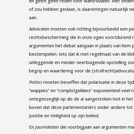
en geeft geen reden voor wantrouwen. Met onder
of zou hebben gedaan, is daarentegen natuurlijk n
aan.
Advocaten
moeten ook richting bijvoorbeeld een pe
rechtsbescherming die in onze ogen voortdurend m
argumenten het debat aangaan in plaats van hem pub
bestempelen. Iets dat ik met regelmaat van de klo
uitleggende en minder neerbuigende opstelling zo
begrip en waardering voor de (strafrecht)advocatu
Politici
moeten beseffen dat polarisatie in deze tijd
“wappies“ en “complotgekkies” exponentieel veel navo
ontegenzeglijk op als de al aangestoken lont in het
boven dat deze parlementariërs onder andere tot 
Justitie en Veiligheid op zijn beleid.
En
journalisten
die voorbijgaan aan argumenten maa