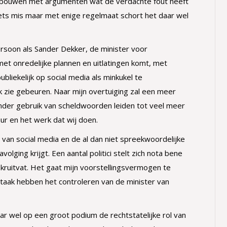
bouwen met argumenten wat de verdachte fout heeft
iets mis maar met enige regelmaat schort het daar wel
rsoon als Sander Dekker, de minister voor
et onredelijke plannen en uitlatingen komt, met
liekelijk op social media als minkukel te
k zie gebeuren. Naar mijn overtuiging zal een meer
nder gebruik van scheldwoorden leiden tot veel meer
ur en het werk dat wij doen.
 van social media en de al dan niet spreekwoordelijke
lging krijgt. Een aantal politici stelt zich nota bene
 kruitvat. Het gaat mijn voorstellingsvermogen te
taak hebben het controleren van de minister van
r wel op een groot podium de rechtstatelijke rol van