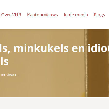
Over VHB
Kantoornieuws
In de media
Blogs
ls, minkukels en idi
ls
 en idioten;…