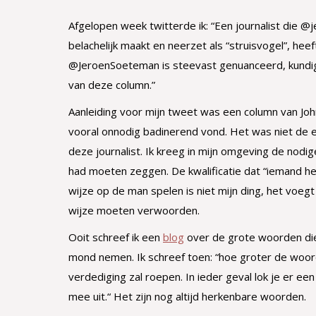
Afgelopen week twitterde ik: “Een journalist die @
belachelijk maakt en neerzet als “struisvogel”, he
@JeroenSoeteman is steevast genuanceerd, kundig
van deze column.”
Aanleiding voor mijn tweet was een column van John
vooral onnodig badinerend vond. Het was niet de 
deze journalist. Ik kreeg in mijn omgeving de nodige 
had moeten zeggen. De kwalificatie dat “iemand he
wijze op de man spelen is niet mijn ding, het voegt
wijze moeten verwoorden.
Ooit schreef ik een
blog
over de grote woorden die p
mond nemen. Ik schreef toen: “hoe groter de woo
verdediging zal roepen. In ieder geval lok je er e
mee uit.“ Het zijn nog altijd herkenbare woorden.