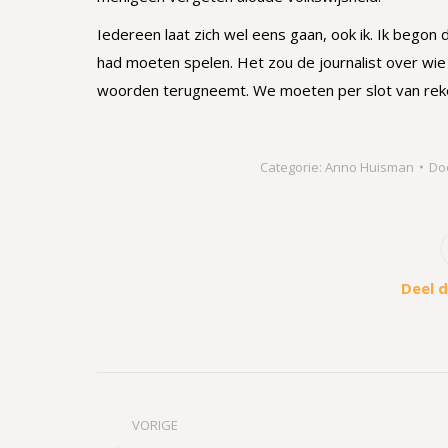
Iedereen laat zich wel eens gaan, ook ik. Ik begon
had moeten spelen. Het zou de journalist over wie i
woorden terugneemt. We moeten per slot van rek
Categorie:
Anno Huisman
Do
Deel d
Bericht
navigatie
VORIGE