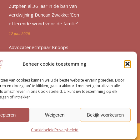
Zutphen al 36 jaar in de ban van
verdwijning Duncan Zwakke: ‘Een
etterende wond voor de familie’
12 juni 2026
Advocatenechtpaar Knoops
bestraft door tuchtrechter om
Beheer cookie toestemming
excessief declareren
1 juni 2026
atsen van cookies kunnen we u de beste website ervaring bieden. Door
ren en doorgaan' te klikken, gaat u akkoord met het gebruik van alle
Van moord­zaak tot milieu­dossier
ls omschreven in ons Cookiebeleid. U kunt uw toestemming op elk
igen of intrekken.
15 mei 2026
epteren
Weigeren
Bekijk voorkeuren
Cookiebeleid
Privacybeleid
ybeleid
Contact
Cookiebeleid (EU)
© VHB Strafpleiters 2026