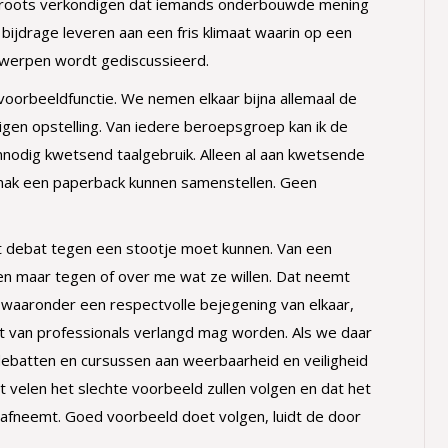
groots verkondigen dat iemands onderbouwde mening
 bijdrage leveren aan een fris klimaat waarin op een
rwerpen wordt gediscussieerd.
rbeeldfunctie. We nemen elkaar bijna allemaal de
gen opstelling. Van iedere beroepsgroep kan ik de
nodig kwetsend taalgebruik. Alleen al aan kwetsende
gemak een paperback kunnen samenstellen. Geen
het debat tegen een stootje moet kunnen. Van een
pen maar tegen of over me wat ze willen. Dat neemt
 waaronder een respectvolle bejegening van elkaar,
 dat van professionals verlangd mag worden. Als we daar
debatten en cursussen aan weerbaarheid en veiligheid
velen het slechte voorbeeld zullen volgen en dat het
afneemt. Goed voorbeeld doet volgen, luidt de door