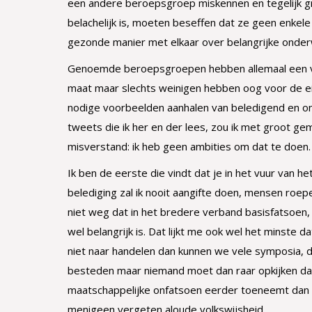
een andere beroepsgroep miskennen en tegelijk 
belachelijk is, moeten beseffen dat ze geen enkele
gezonde manier met elkaar over belangrijke onde
Genoemde beroepsgroepen hebben allemaal een voo
maat maar slechts weinigen hebben oog voor de ei
nodige voorbeelden aanhalen van beledigend en on
tweets die ik her en der lees, zou ik met groot 
misverstand: ik heb geen ambities om dat te doen.
Ik ben de eerste die vindt dat je in het vuur van 
belediging zal ik nooit aangifte doen, mensen roe
niet weg dat in het bredere verband basisfatsoen,
wel belangrijk is. Dat lijkt me ook wel het minste
niet naar handelen dan kunnen we vele symposia, 
besteden maar niemand moet dan raar opkijken dat 
maatschappelijke onfatsoen eerder toeneemt dan 
menigeen vergeten aloude volkswijsheid.