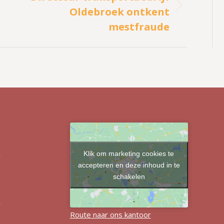
Oldebroek ontkent
Volgend
bericht
mestfraude
Klik om marketing cookies te
r
accepteren en deze inhoud in te
schakelen
r
Route naar ons kantoor