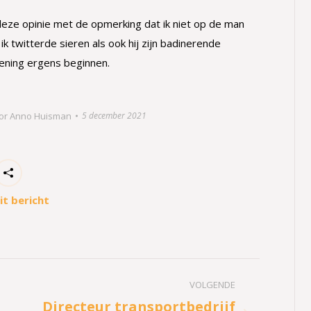
 deze opinie met de opmerking dat ik niet op de man
k twitterde sieren als ook hij zijn badinerende
ening ergens beginnen.
or
Anno Huisman
5 december 2021
it bericht
VOLGENDE
Directeur transportbedrijf