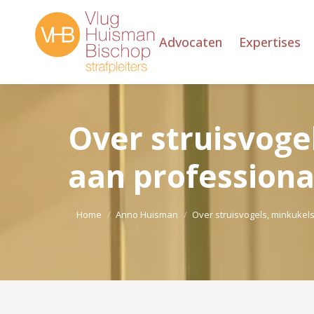
Advocaten
Expertises
Over struisvoge
aan professiona
Je bent hier:
Home
Anno Huisman
Over struisvogels, minkukels