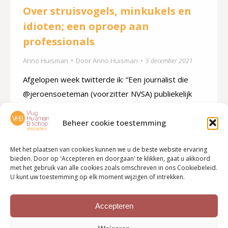
Over struisvogels, minkukels en
idioten; een oproep aan
professionals
Anno Huisman
Door
Anno Huisman
5 december 2021
Afgelopen week twitterde ik: “Een journalist die
@jeroensoeteman (voorzitter NVSA) publiekelijk
belachelijk maakt en neerzet als “struisvogel”, heeft
voor mij afgedaan. Het commentaar van
Beheer cookie toestemming
@JeroenSoeteman is steevast genuanceerd,
Met het plaatsen van cookies kunnen we u de beste website ervaring
kundig, betrokken en constructief, ook mbt het
bieden. Door op 'Accepteren en doorgaan' te klikken, gaat u akkoord
onderwerp van deze column.” Aanleiding voor mijn
met het gebruik van alle cookies zoals omschreven in ons Cookiebeleid.
U kunt uw toestemming op elk moment wijzigen of intrekken.
tweet was een column van John van den Heuvel in
de Telegraaf die…
Accepteren