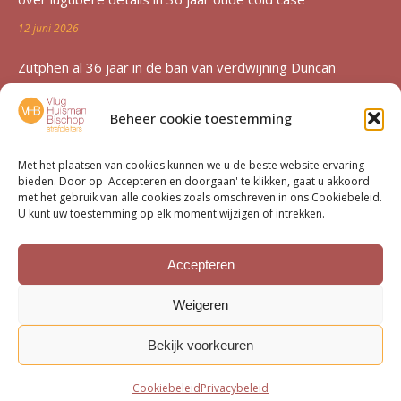
12 juni 2026
Zutphen al 36 jaar in de ban van verdwijning Duncan
Zwakke: ‘Een etterende wond voor de familie’
Beheer cookie toestemming
12 juni 2026
Advocatenechtpaar Knoops bestraft door tuchtrechter om
Met het plaatsen van cookies kunnen we u de beste website ervaring
bieden. Door op 'Accepteren en doorgaan' te klikken, gaat u akkoord
excessief declareren
met het gebruik van alle cookies zoals omschreven in ons Cookiebeleid.
U kunt uw toestemming op elk moment wijzigen of intrekken.
1 juni 2026
Van moord­zaak tot milieu­dossier
Accepteren
15 mei 2026
Weigeren
Bekijk voorkeuren
Bottom menu
Cookiebeleid
Privacybeleid
© VHB Strafpleiters 2026