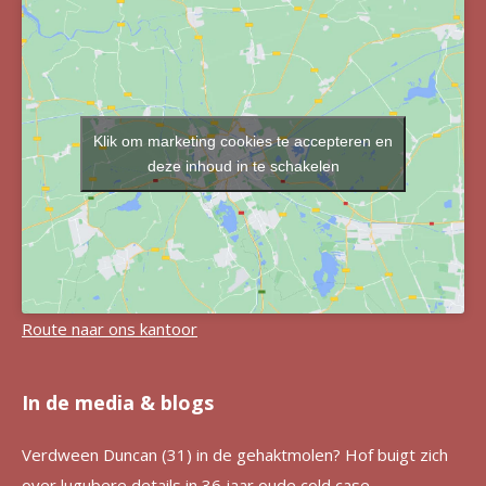
Klik om marketing cookies te accepteren en
deze inhoud in te schakelen
Route naar ons kantoor
In de media & blogs
Verdween Duncan (31) in de gehaktmolen? Hof buigt zich
over lugubere details in 36 jaar oude cold case