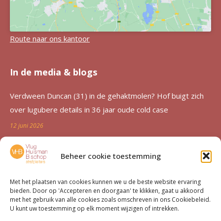
Route naar ons kantoor
In de media & blogs
Verdween Duncan (31) in de gehaktmolen? Hof buigt zich
over lugubere details in 36 jaar oude cold case
12 juni 2026
Zutphen al 36 jaar in de ban van verdwijning Duncan
Beheer cookie toestemming
Zwakke: ‘Een etterende wond voor de familie’
12 juni 2026
Met het plaatsen van cookies kunnen we u de beste website ervaring
bieden. Door op 'Accepteren en doorgaan' te klikken, gaat u akkoord
Advocatenechtpaar Knoops bestraft door tuchtrechter om
met het gebruik van alle cookies zoals omschreven in ons Cookiebeleid.
U kunt uw toestemming op elk moment wijzigen of intrekken.
excessief declareren