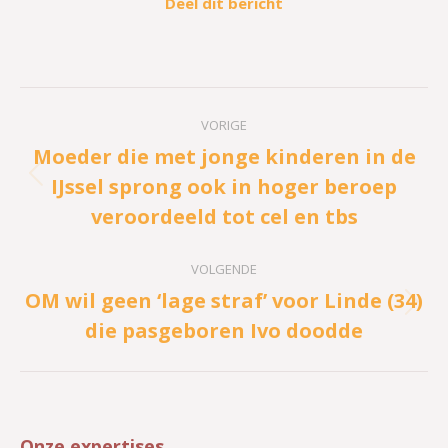
Deel dit bericht
Bericht
VORIGE
navigatie
Moeder die met jonge kinderen in de
IJssel sprong ook in hoger beroep
Vorig
veroordeeld tot cel en tbs
bericht
VOLGENDE
OM wil geen ‘lage straf’ voor Linde (34)
Volgend
die pasgeboren Ivo doodde
bericht
Onze expertises