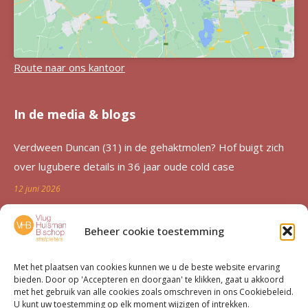
Route naar ons kantoor
In de media & blogs
Verdween Duncan (31) in de gehaktmolen? Hof buigt zich
over lugubere details in 36 jaar oude cold case
12 juni 2026
Zutphen al 36 jaar in de ban van verdwijning Duncan
Beheer cookie toestemming
Zwakke: ‘Een etterende wond voor de familie’
12 juni 2026
Met het plaatsen van cookies kunnen we u de beste website ervaring
bieden. Door op 'Accepteren en doorgaan' te klikken, gaat u akkoord
Advocatenechtpaar Knoops bestraft door tuchtrechter om
met het gebruik van alle cookies zoals omschreven in ons Cookiebeleid.
U kunt uw toestemming op elk moment wijzigen of intrekken.