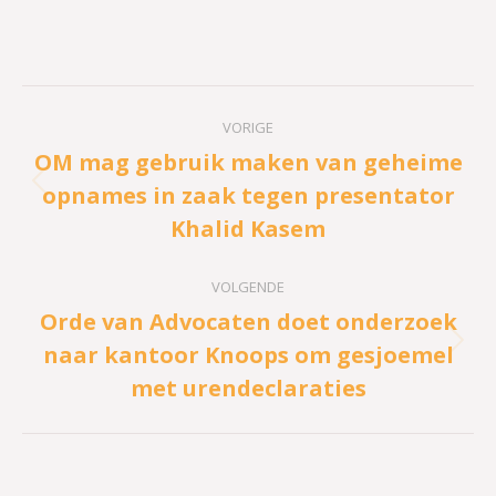
Bericht
VORIGE
navigatie
OM mag gebruik maken van geheime
opnames in zaak tegen presentator
Vorig
Khalid Kasem
bericht
VOLGENDE
Orde van Advocaten doet onderzoek
naar kantoor Knoops om gesjoemel
Volgend
met urendeclaraties
bericht