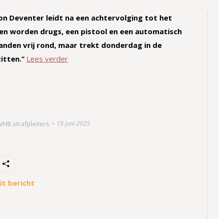
on Deventer leidt na een achtervolging tot het
nnen worden drugs, een pistool en een automatisch
nden vrij rond, maar trekt donderdag in de
itten.’’
Lees verder
VHB strafpleiters
19 juni 2025
it bericht