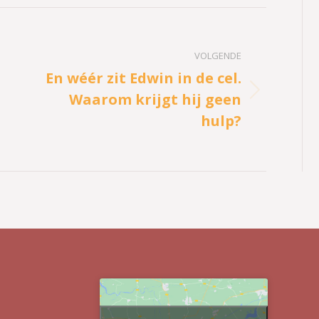
VOLGENDE
En wéér zit Edwin in de cel.
Waarom krijgt hij geen
Volgend
bericht
hulp?