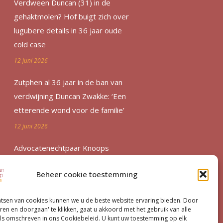
Verdween Duncan (31) in de
gehaktmolen? Hof buigt zich over
lugubere details in 36 jaar oude
cold case
12 juni 2026
Zutphen al 36 jaar in de ban van
verdwijning Duncan Zwakke: ‘Een
etterende wond voor de familie’
12 juni 2026
Advocatenechtpaar Knoops
bestraft door tuchtrechter om
Beheer cookie toestemming
excessief declareren
1 juni 2026
atsen van cookies kunnen we u de beste website ervaring bieden. Door
ren en doorgaan' te klikken, gaat u akkoord met het gebruik van alle
Van moord­zaak tot milieu­dossier
ls omschreven in ons Cookiebeleid. U kunt uw toestemming op elk