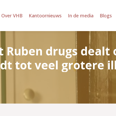
Over VHB
Kantoornieuws
In de media
Blogs
t Ruben drugs dealt o
idt tot veel grotere i