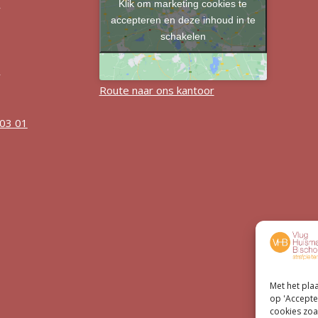
Klik om marketing cookies te
r
accepteren en deze inhoud in te
schakelen
r
Route naar ons kantoor
 03 01
Met het pla
op 'Accepte
cookies zoa