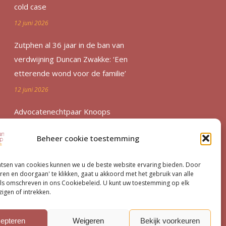
cold case
12 juni 2026
Zutphen al 36 jaar in de ban van
verdwijning Duncan Zwakke: ‘Een
etterende wond voor de familie’
12 juni 2026
Advocatenechtpaar Knoops
bestraft door tuchtrechter om
Beheer cookie toestemming
excessief declareren
1 juni 2026
atsen van cookies kunnen we u de beste website ervaring bieden. Door
ren en doorgaan' te klikken, gaat u akkoord met het gebruik van alle
Van moord­zaak tot milieu­dossier
ls omschreven in ons Cookiebeleid. U kunt uw toestemming op elk
igen of intrekken.
15 mei 2026
epteren
Weigeren
Bekijk voorkeuren