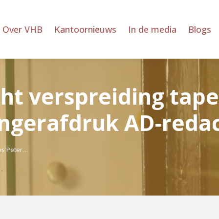
Over VHB
Kantoornieuws
In de media
Blogs
ht verspreiding tape
ingerafdruk AD-reda
pes Peter…