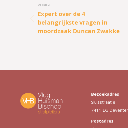
navigatie
VORIGE
Expert over de 4
belangrijkste vragen in
Vorig
bericht
moordzaak Duncan Zwakke
Bezoekadres
Sluisstraat 8
7411 EG Devente
Postadres