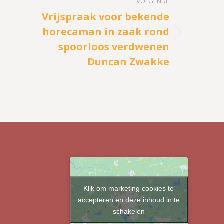
VOLGENDE
Vrijspraak voor bekende
horecaman in zaak rond
Volgend
spoorloos verdwenen
bericht
Duncan Zwakke
Klik om marketing cookies te
r
accepteren en deze inhoud in te
schakelen