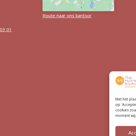
r
Route naar ons kantoor
 03 01
Met het pla
op 'Accepte
cookies zoa
moment wijz
Acc