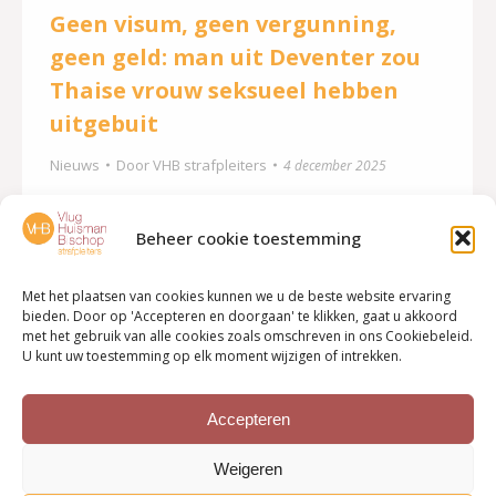
Geen visum, geen vergunning,
geen geld: man uit Deventer zou
Thaise vrouw seksueel hebben
uitgebuit
Nieuws
Door
VHB strafpleiters
4 december 2025
Een 58-jarige man uit Deventer zou een Thaise
vrouw als prostituee hebben uitgebuit. Vanuit een
Beheer cookie toestemming
door hem voor 100 euro per dag verhuurde kamer
Met het plaatsen van cookies kunnen we u de beste website ervaring
in een appartement in Deventer zou ze haar werk
bieden. Door op 'Accepteren en doorgaan' te klikken, gaat u akkoord
verricht hebben. Maar de man komt vrij, zo besliste
met het gebruik van alle cookies zoals omschreven in ons Cookiebeleid.
U kunt uw toestemming op elk moment wijzigen of intrekken.
de rechtbank donderdag. Lees verder Bron: De
Stentor, 4 december 2025
Accepteren
Weigeren