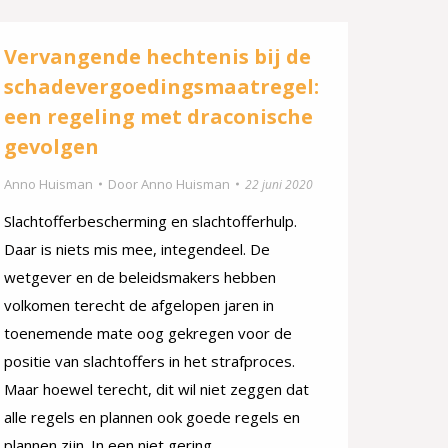
Vervangende hechtenis bij de
schadevergoedingsmaatregel:
een regeling met draconische
gevolgen
Anno Huisman
Door
Anno Huisman
22 juni 2020
Slachtofferbescherming en slachtofferhulp.
Daar is niets mis mee, integendeel. De
wetgever en de beleidsmakers hebben
volkomen terecht de afgelopen jaren in
toenemende mate oog gekregen voor de
positie van slachtoffers in het strafproces.
Maar hoewel terecht, dit wil niet zeggen dat
alle regels en plannen ook goede regels en
plannen zijn. In een niet gering…