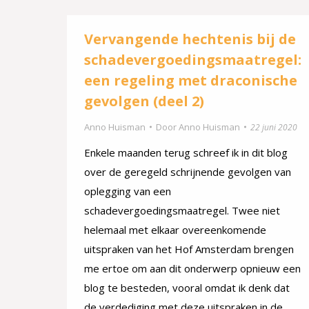
Vervangende hechtenis bij de
schadevergoedingsmaatregel:
een regeling met draconische
gevolgen (deel 2)
Anno Huisman
Door
Anno Huisman
22 juni 2020
Enkele maanden terug schreef ik in dit blog
over de geregeld schrijnende gevolgen van
oplegging van een
schadevergoedingsmaatregel. Twee niet
helemaal met elkaar overeenkomende
uitspraken van het Hof Amsterdam brengen
me ertoe om aan dit onderwerp opnieuw een
blog te besteden, vooral omdat ik denk dat
de verdediging met deze uitspraken in de