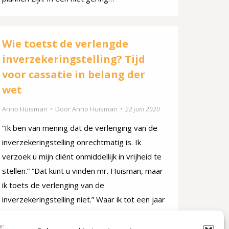
Wie toetst de verlengde
inverzekeringstelling? Tijd
voor cassatie in belang der
wet
Anno Huisman
Door
Anno Huisman
22 juni 2020
“Ik ben van mening dat de verlenging van de
inverzekeringstelling onrechtmatig is. Ik
verzoek u mijn cliënt onmiddellijk in vrijheid te
stellen.” “Dat kunt u vinden mr. Huisman, maar
ik toets de verlenging van de
inverzekeringstelling niet.” Waar ik tot een jaar
of vijf geleden nog wel eens voet aan de
grond kreeg, is het…