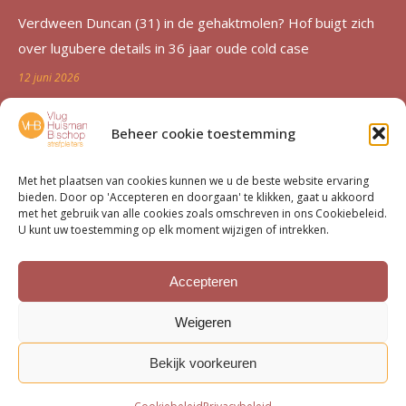
Verdween Duncan (31) in de gehaktmolen? Hof buigt zich
over lugubere details in 36 jaar oude cold case
12 juni 2026
Zutphen al 36 jaar in de ban van verdwijning Duncan
Beheer cookie toestemming
Zwakke: ‘Een etterende wond voor de familie’
12 juni 2026
Met het plaatsen van cookies kunnen we u de beste website ervaring
bieden. Door op 'Accepteren en doorgaan' te klikken, gaat u akkoord
Advocatenechtpaar Knoops bestraft door tuchtrechter om
met het gebruik van alle cookies zoals omschreven in ons Cookiebeleid.
U kunt uw toestemming op elk moment wijzigen of intrekken.
excessief declareren
1 juni 2026
Accepteren
Van moord­zaak tot milieu­dossier
Weigeren
15 mei 2026
Bekijk voorkeuren