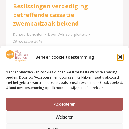
Beslissingen verdediging
betreffende cassatie
zwembadzaak bekend
Kantoorberichten
Door
VHB strafpleiters
28 november 2018
Op 14 november 2018 heeft het gerechtshof te
Beheer cookie toestemming
Arnhem drie zweminstructeurs veroordeeld voor
dood door schuld. Volgens het hof waren zij nalatig
Met het plaatsen van cookies kunnen we u de beste website ervaring
bij het uitoefenen van toezicht op het verdronken
bieden. Door op 'Accepteren en doorgaan' te klikken, gaat u akkoord
met het gebruik van alle cookies zoals omschreven in ons Cookiebeleid.
9-jarige meisje Salam. De zwemleraren –
U kunt uw toestemming op elk moment wijzigen of intrekken.
bijgestaan door mr. Mariska Pekkeriet en mr. Anno
Huisman – zijn het inhoudelijk oneens met de
Accepteren
uitspraak van het…
Weigeren