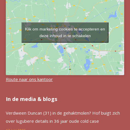
Klik om marketing cookies te accepteren en
deze inhoud in te schakelen
Route naar ons kantoor
In de media & blogs
Verdween Duncan (31) in de gehaktmolen? Hof buigt zich
over lugubere details in 36 jaar oude cold case