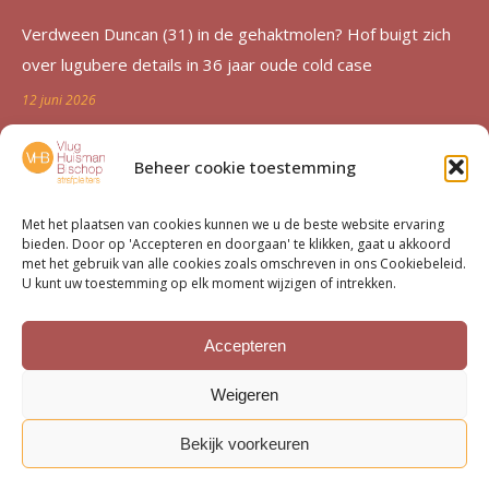
Verdween Duncan (31) in de gehaktmolen? Hof buigt zich
over lugubere details in 36 jaar oude cold case
12 juni 2026
Zutphen al 36 jaar in de ban van verdwijning Duncan
Beheer cookie toestemming
Zwakke: ‘Een etterende wond voor de familie’
12 juni 2026
Met het plaatsen van cookies kunnen we u de beste website ervaring
bieden. Door op 'Accepteren en doorgaan' te klikken, gaat u akkoord
Advocatenechtpaar Knoops bestraft door tuchtrechter om
met het gebruik van alle cookies zoals omschreven in ons Cookiebeleid.
U kunt uw toestemming op elk moment wijzigen of intrekken.
excessief declareren
1 juni 2026
Accepteren
Van moord­zaak tot milieu­dossier
Weigeren
15 mei 2026
Bekijk voorkeuren