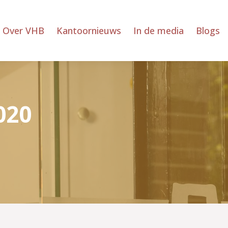
Over VHB
Kantoornieuws
In de media
Blogs
020