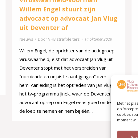
Willem Engel stuurt zijn
advocaat op advocaat Jan Vlug
uit Deventer af
Nieuws
Door
VHB strafpleiters
14 oktober 2020
Willem Engel, de oprichter van de actiegroep
Viruswaarheid, eist dat advocaat Jan Vlug uit
Deventer stopt met het verspreiden van
“opruiende en onjuiste aantijgingen” over
hem. Aanleiding is het optreden van Jan Vlug in
het tv-programma Jinek, waar de Deventer
advocaat opriep om Engel eens goed onder
Met het pla
op 'Accepte
de loep te nemen en hem bij één…
cookies zoa
moment wijz
Acc