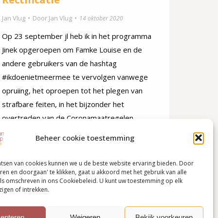
Jan Vlug
Door
Jan Vlug
14 oktober 2020
Op 23 september jl heb ik in het programma
Jinek opgeroepen om Famke Louise en de
andere gebruikers van de hashtag
#ikdoenietmeermee te vervolgen vanwege
opruiing, het oproepen tot het plegen van
strafbare feiten, in het bijzonder het
overtreden van de Coronamaatregelen.
Hoewel Famke Louise na die uitzending tot
Beheer cookie toestemming
inkeer lijkt te zijn gekomen, sta…
atsen van cookies kunnen we u de beste website ervaring bieden. Door
ren en doorgaan' te klikken, gaat u akkoord met het gebruik van alle
ls omschreven in ons Cookiebeleid. U kunt uw toestemming op elk
igen of intrekken.
epteren
Weigeren
Bekijk voorkeuren