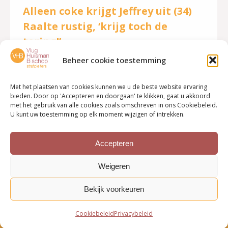
Alleen coke krijgt Jeffrey uit (34)
Raalte rustig, ‘krijg toch de
tering!’
Beheer cookie toestemming
Nieuws
Door
VHB strafpleiters
22 oktober 2020
Een doodsbedreiging gericht aan zijn ex-vriendin
Met het plaatsen van cookies kunnen we u de beste website ervaring
houdt een 34-jarige man uit Raalte al meer dan een
bieden. Door op 'Accepteren en doorgaan' te klikken, gaat u akkoord
met het gebruik van alle cookies zoals omschreven in ons Cookiebeleid.
halfjaar in de gevangenis. Als het aan het Openbaar
U kunt uw toestemming op elk moment wijzigen of intrekken.
Ministerie ligt komt daar nog een langdurige
behandeling achteraan. Lees verder Bron: De
Accepteren
Stentor, 22 oktober 2020
Weigeren
Bekijk voorkeuren
Cookiebeleid
Privacybeleid
Bottom menu