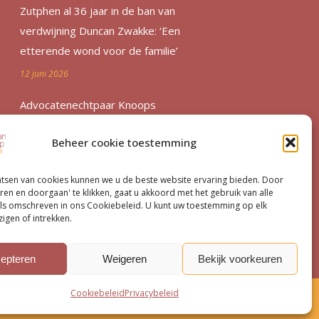
Zutphen al 36 jaar in de ban van
verdwijning Duncan Zwakke: ‘Een
etterende wond voor de familie’
12 juni 2026
Advocatenechtpaar Knoops
bestraft door tuchtrechter om
Beheer cookie toestemming
excessief declareren
1 juni 2026
atsen van cookies kunnen we u de beste website ervaring bieden. Door
ren en doorgaan' te klikken, gaat u akkoord met het gebruik van alle
Van moord­zaak tot milieu­dossier
ls omschreven in ons Cookiebeleid. U kunt uw toestemming op elk
igen of intrekken.
15 mei 2026
epteren
Weigeren
Bekijk voorkeuren
Cookiebeleid
Privacybeleid
ybeleid
Contact
Cookiebeleid (EU)
© VHB Strafpleiters 2026