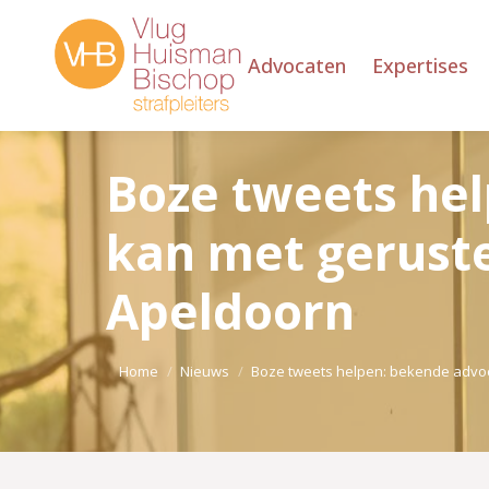
Advocaten
Expertises
Boze tweets he
kan met geruste
Apeldoorn
Je bent hier:
Home
Nieuws
Boze tweets helpen: bekende adv