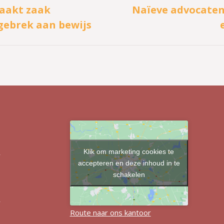
taakt zaak
Naïeve advocaten 
Volgend
gebrek aan bewijs
bericht
Klik om marketing cookies te
r
accepteren en deze inhoud in te
schakelen
r
Route naar ons kantoor