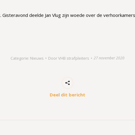
acht. Gisteravond deelde Jan Vlug zijn woede over de verhoorkamer
Categorie:
Nieuws
Door
VHB strafpleiters
27 november 2020
Deel dit bericht