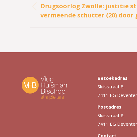
navigatie
Drugsoorlog Zwolle: justitie s
Vorig
vermeende schutter (20) door 
bericht
Bezoekadres
Sluisstraat 8
7411 EG Devente
Postadres
Sluisstraat 8
7411 EG Devente
Contact