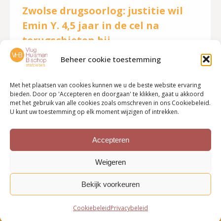
Zwolse drugsoorlog: justitie wil
Emin Y. 4,5 jaar in de cel na
terugschieten bij
liquidatiepoging
Beheer cookie toestemming
Nieuws
Door
VHB strafpleiters
10 februari 2021
Met het plaatsen van cookies kunnen we u de beste website ervaring
Justitie wil Emin Y. uit Zwolle 4,5 jaar achter de
bieden. Door op 'Accepteren en doorgaan' te klikken, gaat u akkoord
met het gebruik van alle cookies zoals omschreven in ons Cookiebeleid.
tralies. Hij schoot in oktober 2019 terug, nadat hij
U kunt uw toestemming op elk moment wijzigen of intrekken.
zelf vanuit een auto onder vuur was genomen.
Noodweer, zegt hij zelf. Lees verder Bron: De
Accepteren
Stentor, 9 februari 2021
Weigeren
Bekijk voorkeuren
Cookiebeleid
Privacybeleid
Bottom menu