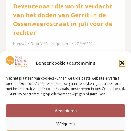
Deventenaar die wordt verdacht
van het doden van Gerrit in de
Ossenweerdstraat in juli voor de
rechter
Nieuws
Door
VHB strafpleiters
17 juni 2021
De 50-jarige man uit Deventer die verdacht wordt
van betrokkenheid bij de dood van ‘Gerrit’ in diens
Beheer cookie toestemming
huis aan de Ossenweerdstraat in Deventer,
Met het plaatsen van cookies kunnen we u de beste website ervaring
verschijnt op 20 juli voor het eerst voor de rechter.
bieden. Door op 'Accepteren en doorgaan' te klikken, gaat u akkoord
Dan wordt uitgesproken waar hij precies van wordt
met het gebruik van alle cookies zoals omschreven in ons Cookiebeleid.
U kunt uw toestemming op elk moment wijzigen of intrekken.
verdacht. Lees verder Bron: De Stentor, 16 juni
2021
Accepteren
Weigeren