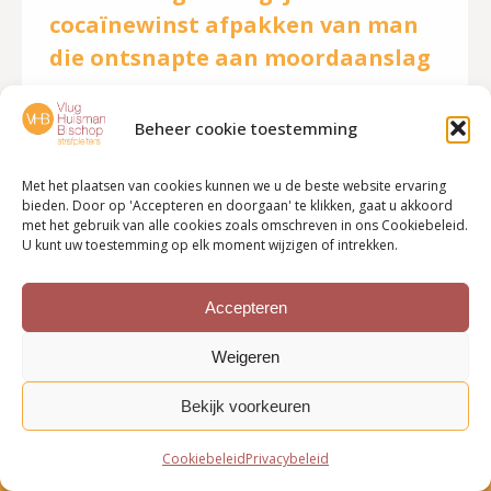
cocaïnewinst afpakken van man
die ontsnapte aan moordaanslag
Nieuws
Door
VHB strafpleiters
15 juli 2021
Beheer cookie toestemming
Justitie wil Emin Y. uit Zwolle ruim 76.000 euro
afpakken die hij met cocaïnehandel zou hebben
Met het plaatsen van cookies kunnen we u de beste website ervaring
verdiend. Y. werd veroordeeld als een van de
bieden. Door op 'Accepteren en doorgaan' te klikken, gaat u akkoord
met het gebruik van alle cookies zoals omschreven in ons Cookiebeleid.
mensen achter de Omar-drugslijn. Die groep kreeg
U kunt uw toestemming op elk moment wijzigen of intrekken.
het aan de stok met de Ali 24/7-lijn, wat leidde tot
de Zwolse drugsoorlog. Lees verder Bron: De
Accepteren
Stentor, 13 juli 2021
Weigeren
Bekijk voorkeuren
Cookiebeleid
Privacybeleid
Bottom menu