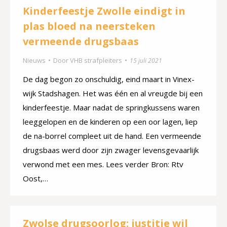
Kinderfeestje Zwolle eindigt in
plas bloed na neersteken
vermeende drugsbaas
Nieuws
Door
VHB strafpleiters
15 juli 2021
De dag begon zo onschuldig, eind maart in Vinex-
wijk Stadshagen. Het was één en al vreugde bij een
kinderfeestje. Maar nadat de springkussens waren
leeggelopen en de kinderen op een oor lagen, liep
de na-borrel compleet uit de hand. Een vermeende
drugsbaas werd door zijn zwager levensgevaarlijk
verwond met een mes. Lees verder Bron: Rtv
Oost,…
Zwolse drugsoorlog: justitie wil