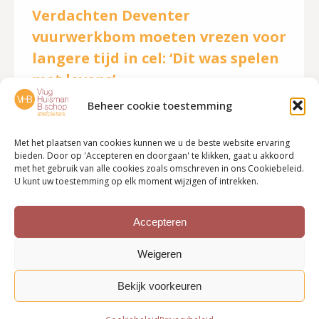
Verdachten Deventer
vuurwerkbom moeten vrezen voor
langere tijd in cel: ‘Dit was spelen
met levens’
Beheer cookie toestemming
Nieuws
Door
VHB strafpleiters
30 september 2021
Als het aan het Openbaar Ministerie ligt, gaan de
Met het plaatsen van cookies kunnen we u de beste website ervaring
drie mannen die verdacht worden van het
bieden. Door op 'Accepteren en doorgaan' te klikken, gaat u akkoord
met het gebruik van alle cookies zoals omschreven in ons Cookiebeleid.
fabriceren en laten ontploffen van een
U kunt uw toestemming op elk moment wijzigen of intrekken.
vuurwerkbom, tijdens nieuwjaarsnacht in Deventer,
drie jaar de cel in. Lees verder Bron: De Stentor, 30
Accepteren
september 2021
Weigeren
Bekijk voorkeuren