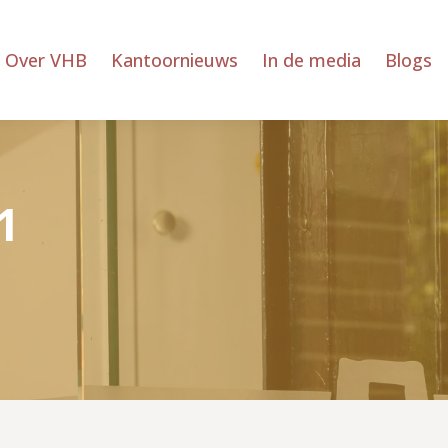
Over VHB
Kantoornieuws
In de media
Blogs
1