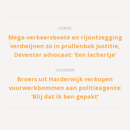
Bericht
VORIGE
navigatie
Mega-verkeersboete en rijontzegging
verdwijnen zo in prullenbak justitie,
Vorig
Deventer advocaat: ‘Een lachertje’
bericht
VOLGENDE
Broers uit Harderwijk verkopen
vuurwerkbommen aan politieagente:
Volgend
‘Blij dat ik ben gepakt’
bericht