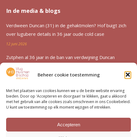
In de media & blogs
Verdween Duncan (31) in de gehaktmolen? Hof buigt zich
over lugubere details in 36 jaar oude cold case
12 juni 2026
Zutphen al 36 jaar in de ban van verdwijning Duncan
Zwakke: ‘Een etterende wond voor de familie’
Beheer cookie toestemming
12 juni 2026
Advocatenechtpaar Knoops bestraft door tuchtrechter om
Met het plaatsen van cookies kunnen we u de beste website ervaring
bieden. Door op 'Accepteren en doorgaan' te klikken, gaat u akkoord
excessief declareren
met het gebruik van alle cookies zoals omschreven in ons Cookiebeleid.
U kunt uw toestemming op elk moment wijzigen of intrekken.
1 juni 2026
Van moord­zaak tot milieu­dossier
Accepteren
15 mei 2026