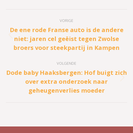
Bericht
VORIGE
navigatie
De ene rode Franse auto is de andere
niet: jaren cel geëist tegen Zwolse
Vorig
broers voor steekpartij in Kampen
bericht
VOLGENDE
Dode baby Haaksbergen: Hof buigt zich
over extra onderzoek naar
Volgend
geheugenverlies moeder
bericht