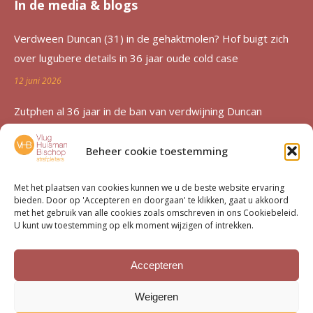
In de media & blogs
Verdween Duncan (31) in de gehaktmolen? Hof buigt zich
over lugubere details in 36 jaar oude cold case
12 juni 2026
Zutphen al 36 jaar in de ban van verdwijning Duncan
Zwakke: ‘Een etterende wond voor de familie’
Beheer cookie toestemming
12 juni 2026
Advocatenechtpaar Knoops bestraft door tuchtrechter om
Met het plaatsen van cookies kunnen we u de beste website ervaring
bieden. Door op 'Accepteren en doorgaan' te klikken, gaat u akkoord
excessief declareren
met het gebruik van alle cookies zoals omschreven in ons Cookiebeleid.
U kunt uw toestemming op elk moment wijzigen of intrekken.
1 juni 2026
Van moord­zaak tot milieu­dossier
Accepteren
15 mei 2026
Weigeren