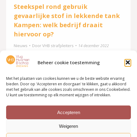
Steekspel rond gebruik
gevaarlijke stof in lekkende tank
Kampen: welk bedrijf draait
hiervoor op?
Nieuws
Door
VHB strafpleiters
14 december 2022
Bij een controle in de Zuiderzeehaven in Kampen
Beheer cookie toestemming
ontdekte een politieman dat de chauffeur van een
tankauto een gevaarlijke stof kwam lossen bij een
Met het plaatsen van cookies kunnen we u de beste website ervaring
bedrijf dat daar geen vergunning voor had. De
bieden. Door op 'Accepteren en doorgaan' te klikken, gaat u akkoord
met het gebruik van alle cookies zoals omschreven in ons Cookiebeleid.
bedrijven Graansloot en Wielink Agrarisch
U kunt uw toestemming op elk moment wijzigen of intrekken.
Handelsbedrijf accepteerden elk een boete van
2000 euro niet, omdat ze menen niet
Accepteren
verantwoordelijk te zijn. Lees verder…
Weigeren