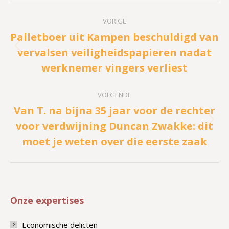
Bericht
VORIGE
navigatie
Palletboer uit Kampen beschuldigd van
vervalsen veiligheidspapieren nadat
Vorig
werknemer vingers verliest
bericht
VOLGENDE
Van T. na bijna 35 jaar voor de rechter
voor verdwijning Duncan Zwakke: dit
Volgend
moet je weten over die eerste zaak
bericht
Onze expertises
Economische delicten