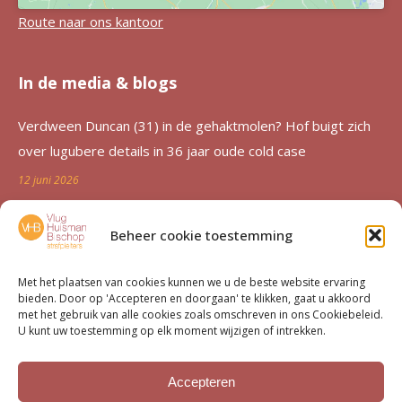
Route naar ons kantoor
In de media & blogs
Verdween Duncan (31) in de gehaktmolen? Hof buigt zich
over lugubere details in 36 jaar oude cold case
12 juni 2026
Zutphen al 36 jaar in de ban van verdwijning Duncan
Beheer cookie toestemming
Zwakke: ‘Een etterende wond voor de familie’
12 juni 2026
Met het plaatsen van cookies kunnen we u de beste website ervaring
bieden. Door op 'Accepteren en doorgaan' te klikken, gaat u akkoord
Advocatenechtpaar Knoops bestraft door tuchtrechter om
met het gebruik van alle cookies zoals omschreven in ons Cookiebeleid.
U kunt uw toestemming op elk moment wijzigen of intrekken.
excessief declareren
1 juni 2026
Accepteren