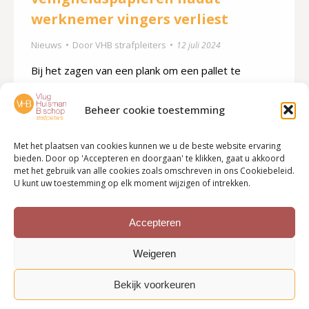
werknemer vingers verliest
Nieuws
Door
VHB strafpleiters
12 juli 2024
Bij het zagen van een plank om een pallet te
repareren gaat het eind 2019 helemaal mis. Een
Bulgaarse medewerker van Kloek Pallets in
Beheer cookie toestemming
Kampen verliest enkele vingers als hij de plank uit
Met het plaatsen van cookies kunnen we u de beste website ervaring
de zaagmachine trekt. In de nasleep zijn volgens
bieden. Door op 'Accepteren en doorgaan' te klikken, gaat u akkoord
justitie belangrijke veiligheidspapieren vervalst
met het gebruik van alle cookies zoals omschreven in ons Cookiebeleid.
U kunt uw toestemming op elk moment wijzigen of intrekken.
door Kloek. Lees verder Bron: De Stentor, 1 juli
2024
Accepteren
Weigeren
Bekijk voorkeuren
Bottom menu