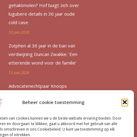
gehaktmolen? Hof buigt zich over
lugubere details in 36 jaar oude
cold case
12 juni 2026
Zutphen al 36 jaar in de ban van
verdwijning Duncan Zwakke: ‘Een
etterende wond voor de familie’
12 juni 2026
Advocatenechtpaar Knoops
bestraft door tuchtrechter om
Beheer cookie toestemming
excessief declareren
1 juni 2026
atsen van cookies kunnen we u de beste website ervaring bieden. Door
ren en doorgaan' te klikken, gaat u akkoord met het gebruik van alle
Van moord­zaak tot milieu­dossier
ls omschreven in ons Cookiebeleid. U kunt uw toestemming op elk
igen of intrekken.
15 mei 2026