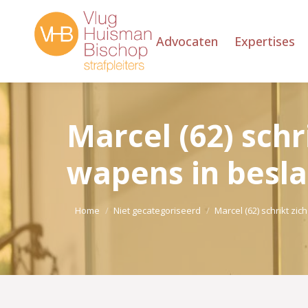
Advocaten
Expertises
Marcel (62) schri
wapens in besla
Je bent hier:
Home
Niet gecategoriseerd
Marcel (62) schrikt zic