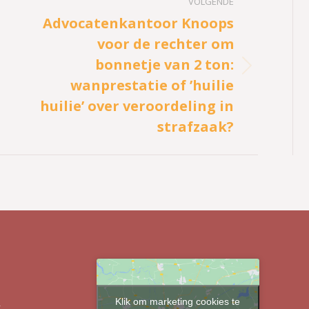
VOLGENDE
Advocatenkantoor Knoops
voor de rechter om
bonnetje van 2 ton:
Volgend
wanprestatie of ’huilie
bericht
huilie’ over veroordeling in
strafzaak?
Klik om marketing cookies te
r