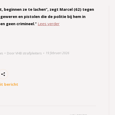
t, beginnen ze te lachen”, zegt Marcel (62) tegen
eweren en pistolen die de politie bij hem in
ben geen crimineel.”
Lees verder
ws
Door
VHB strafpleiters
19 februari 2026
it bericht