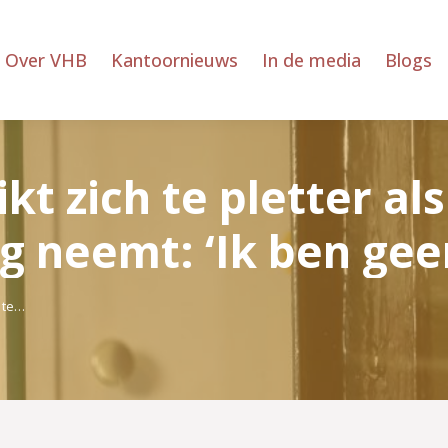
Over VHB
Kantoornieuws
In de media
Blogs
kt zich te pletter als
g neemt: ‘Ik ben gee
h te…