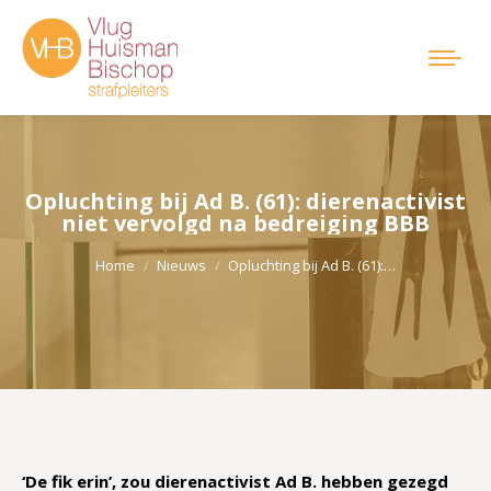
Opluchting bij Ad B. (61): dierenactivist
niet vervolgd na bedreiging BBB
Je bent hier:
Home
Nieuws
Opluchting bij Ad B. (61):…
‘De fik erin’, zou dierenactivist Ad B. hebben gezegd