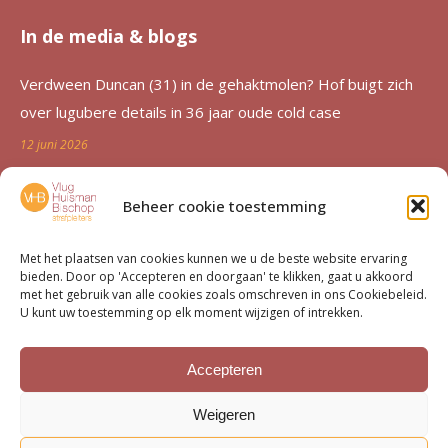
In de media & blogs
Verdween Duncan (31) in de gehaktmolen? Hof buigt zich
over lugubere details in 36 jaar oude cold case
12 juni 2026
Zutphen al 36 jaar in de ban van verdwijning Duncan
Beheer cookie toestemming
Zwakke: ‘Een etterende wond voor de familie’
12 juni 2026
Met het plaatsen van cookies kunnen we u de beste website ervaring
bieden. Door op 'Accepteren en doorgaan' te klikken, gaat u akkoord
Advocatenechtpaar Knoops bestraft door tuchtrechter om
met het gebruik van alle cookies zoals omschreven in ons Cookiebeleid.
U kunt uw toestemming op elk moment wijzigen of intrekken.
excessief declareren
1 juni 2026
Accepteren
Van moord­zaak tot milieu­dossier
Weigeren
15 mei 2026