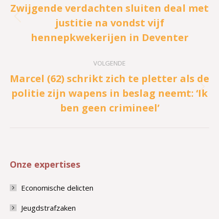
Zwijgende verdachten sluiten deal met
justitie na vondst vijf
Vorig
hennepkwekerijen in Deventer
bericht
VOLGENDE
Marcel (62) schrikt zich te pletter als de
politie zijn wapens in beslag neemt: ‘Ik
Volgend
ben geen crimineel’
bericht
Onze expertises
Economische delicten
Jeugdstrafzaken