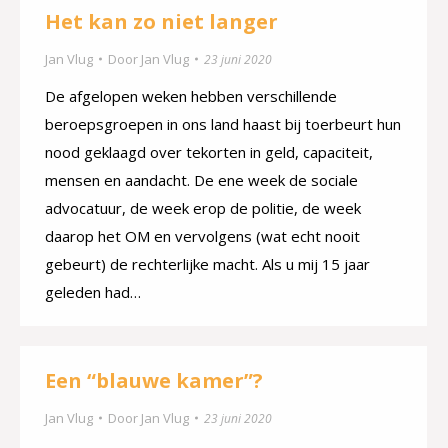
Het kan zo niet langer
Jan Vlug
Door
Jan Vlug
23 juni 2020
De afgelopen weken hebben verschillende
beroepsgroepen in ons land haast bij toerbeurt hun
nood geklaagd over tekorten in geld, capaciteit,
mensen en aandacht. De ene week de sociale
advocatuur, de week erop de politie, de week
daarop het OM en vervolgens (wat echt nooit
gebeurt) de rechterlijke macht. Als u mij 15 jaar
geleden had…
Een “blauwe kamer”?
Jan Vlug
Door
Jan Vlug
23 juni 2020