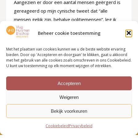
Aangezien er door een aantal mensen geërgerd is
gereageerd op mijn cynische tweet dat “alle
mensen gelijk zijn, behalve politiemensen”, leg ik
hieronder wat genuanceerder uit wat ik bedoel. Ik
Beheer cookie toestemming
heb bezwaren tegen een speciale kamer bij de
rechtbank Midden-Nederland die alle zaken waarbij
Met het plaatsen van cookies kunnen we u de beste website ervaring
politiemensen overmatig geweld hebben gebruikt,
bieden. Door op 'Accepteren en doorgaan' te klikken, gaat u akkoord
met het gebruik van alle cookies zoals omschreven in ons Cookiebeleid.
gaat behandelen. Aanzienlijk meer bezwaren heb…
U kunt uw toestemming op elk moment wijzigen of intrekken.
Accepteren
←
1
2
Weigeren
Bekijk voorkeuren
Cookiebeleid
Privacybeleid
Bottom menu