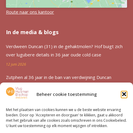
Route naar ons kantoor
In de media & blogs
Verdween Duncan (31) in de gehaktmolen? Hof buigt zich
over lugubere details in 36 jaar oude cold case
12 juni 2026
Zutphen al 36 jaar in de ban van verdwijning Duncan
Zwakke: ‘Een etterende wond voor de familie’
Beheer cookie toestemming
12 juni 2026
Advocatenechtpaar Knoops bestraft door tuchtrechter om
Met het plaatsen van cookies kunnen we u de beste website ervaring
bieden. Door op 'Accepteren en doorgaan' te klikken, gaat u akkoord
excessief declareren
met het gebruik van alle cookies zoals omschreven in ons Cookiebeleid.
U kunt uw toestemming op elk moment wijzigen of intrekken.
1 juni 2026