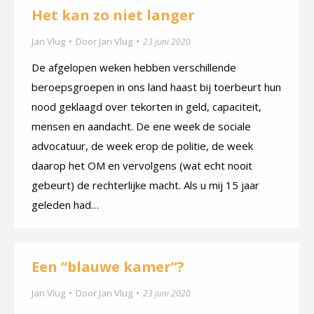
Het kan zo niet langer
Jan Vlug
Door
Jan Vlug
23 juni 2020
De afgelopen weken hebben verschillende
beroepsgroepen in ons land haast bij toerbeurt hun
nood geklaagd over tekorten in geld, capaciteit,
mensen en aandacht. De ene week de sociale
advocatuur, de week erop de politie, de week
daarop het OM en vervolgens (wat echt nooit
gebeurt) de rechterlijke macht. Als u mij 15 jaar
geleden had…
Een “blauwe kamer”?
Jan Vlug
Door
Jan Vlug
23 juni 2020