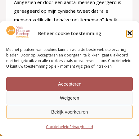
Aangezien er door een aantal mensen geërgerd is
gereageerd op mijn cynische tweet dat “alle
mensen gelijk zijn, behalve politiemensen”, leg ik
hieronder wat genuanceerder uit wat ik bedoel. Ik
Beheer cookie toestemming
heb bezwaren tegen een speciale kamer bij de
rechtbank Midden-Nederland die alle zaken waarbij
Met het plaatsen van cookies kunnen we u de beste website ervaring
politiemensen overmatig geweld hebben gebruikt,
bieden. Door op 'Accepteren en doorgaan' te klikken, gaat u akkoord
met het gebruik van alle cookies zoals omschreven in ons Cookiebeleid.
gaat behandelen. Aanzienlijk meer bezwaren heb…
U kunt uw toestemming op elk moment wijzigen of intrekken.
Accepteren
←
1
2
Weigeren
Bekijk voorkeuren
Cookiebeleid
Privacybeleid
Bottom menu