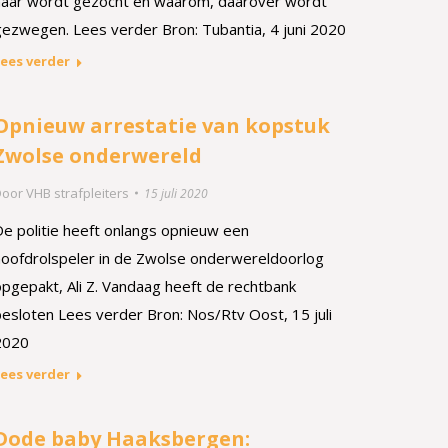
naar wordt gezocht en waarom, daarover wordt
gezwegen. Lees verder Bron: Tubantia, 4 juni 2020
ees verder
Opnieuw arrestatie van kopstuk
Zwolse onderwereld
Door
VHB strafpleiters
15 juli 2020
De politie heeft onlangs opnieuw een
hoofdrolspeler in de Zwolse onderwereldoorlog
opgepakt, Ali Z. Vandaag heeft de rechtbank
besloten Lees verder Bron: Nos/Rtv Oost, 15 juli
2020
ees verder
Dode baby Haaksbergen: