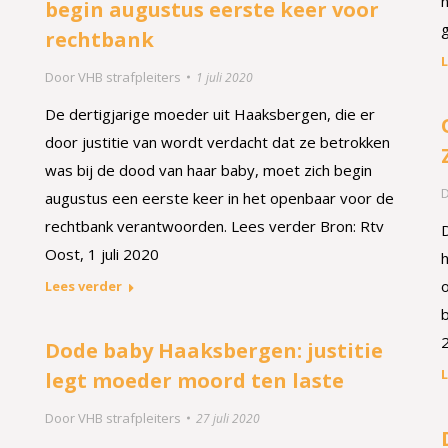
begin augustus eerste keer voor
rechtbank
L
Door
VHB strafpleiters
1 juli 2020
De dertigjarige moeder uit Haaksbergen, die er
door justitie van wordt verdacht dat ze betrokken
was bij de dood van haar baby, moet zich begin
augustus een eerste keer in het openbaar voor de
rechtbank verantwoorden. Lees verder Bron: Rtv
Oost, 1 juli 2020
Lees verder
Dode baby Haaksbergen: justitie
L
legt moeder moord ten laste
Door
VHB strafpleiters
27 juli 2020