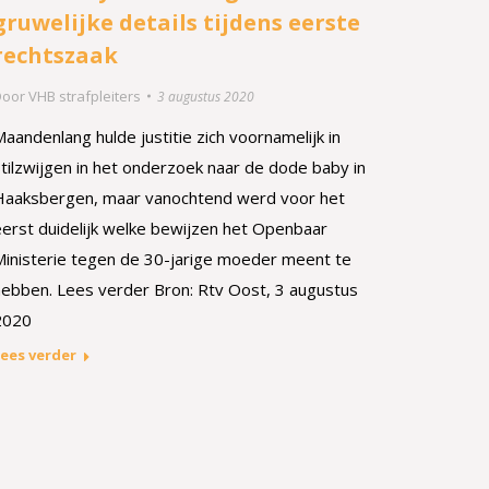
gruwelijke details tijdens eerste
rechtszaak
Door
VHB strafpleiters
3 augustus 2020
aandenlang hulde justitie zich voornamelijk in
tilzwijgen in het onderzoek naar de dode baby in
Haaksbergen, maar vanochtend werd voor het
eerst duidelijk welke bewijzen het Openbaar
Ministerie tegen de 30-jarige moeder meent te
hebben. Lees verder Bron: Rtv Oost, 3 augustus
2020
ees verder