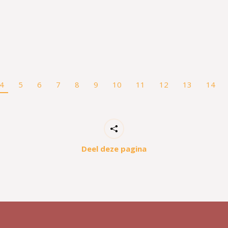
4
5
6
7
8
9
10
11
12
13
14
Deel deze pagina