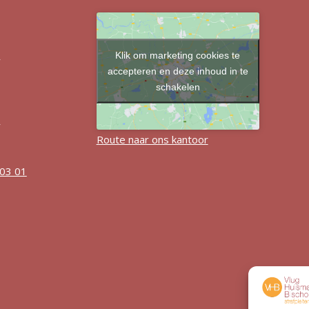
Klik om marketing cookies te
r
accepteren en deze inhoud in te
schakelen
r
Route naar ons kantoor
 03 01