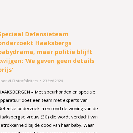
Speciaal Defensieteam
onderzoekt Haaksbergs
babydrama, maar politie blijft
zwijgen: ‘We geven geen details
prijs’
Door
VHB strafpleiters
23 juni 2020
HAAKSBERGEN – Met speurhonden en speciale
apparatuur doet een team met experts van
Defensie onderzoek in en rond de woning van de
Haaksbergse vrouw (30) die wordt verdacht van
betrokkenheid bij de dood van haar baby. Waar