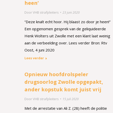
heen’
Door
VHB strafpleiters
23 juni 2020
“Deze knalt echt hoor. Hij blaast zo door je heen!”
Een opgenomen gesprek van de geliquideerde
Henk Wolters uit Zwolle met een klant laat weinig
aan de verbeelding over. Lees verder Bron: Rtv
Oost, 4 juni 2020
Lees verder
Opnieuw hoofdrolspeler
drugsoorlog Zwolle opgepakt,
ander kopstuk komt juist vrij
Door
VHB strafpleiters
15 juli 2020
Met de arrestatie van Ali Z. (28) heeft de politie