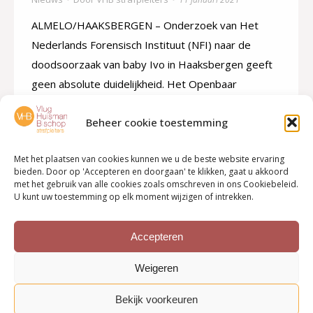
ALMELO/HAAKSBERGEN – Onderzoek van Het
Nederlands Forensisch Instituut (NFI) naar de
doodsoorzaak van baby Ivo in Haaksbergen geeft
geen absolute duidelijkheid. Het Openbaar
Ministerie gaat er vanuit dat moeder Linde de W.
Beheer cookie toestemming
het kindje direct na de geboorte heeft gedood,
maar volgens het NFI kan het ceintuurpatroon in de
Met het plaatsen van cookies kunnen we u de beste website ervaring
hals van Ivo ook pas na…
bieden. Door op 'Accepteren en doorgaan' te klikken, gaat u akkoord
met het gebruik van alle cookies zoals omschreven in ons Cookiebeleid.
U kunt uw toestemming op elk moment wijzigen of intrekken.
Accepteren
←
1
2
3
4
5
Weigeren
Bekijk voorkeuren