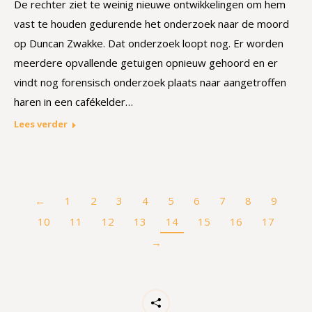
De rechter ziet te weinig nieuwe ontwikkelingen om hem
vast te houden gedurende het onderzoek naar de moord
op Duncan Zwakke. Dat onderzoek loopt nog. Er worden
meerdere opvallende getuigen opnieuw gehoord en er
vindt nog forensisch onderzoek plaats naar aangetroffen
haren in een cafékelder…
Lees verder
←
1
2
3
4
5
6
7
8
9
10
11
12
13
14
15
16
17
→