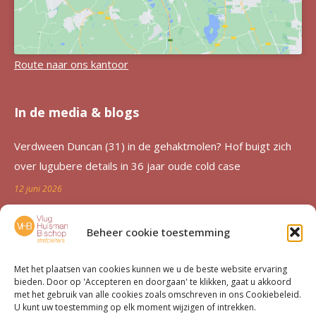
Route naar ons kantoor
In de media & blogs
Verdween Duncan (31) in de gehaktmolen? Hof buigt zich
over lugubere details in 36 jaar oude cold case
12 juni 2026
Zutphen al 36 jaar in de ban van verdwijning Duncan
Beheer cookie toestemming
Zwakke: ‘Een etterende wond voor de familie’
12 juni 2026
Met het plaatsen van cookies kunnen we u de beste website ervaring
bieden. Door op 'Accepteren en doorgaan' te klikken, gaat u akkoord
Advocatenechtpaar Knoops bestraft door tuchtrechter om
met het gebruik van alle cookies zoals omschreven in ons Cookiebeleid.
U kunt uw toestemming op elk moment wijzigen of intrekken.
excessief declareren