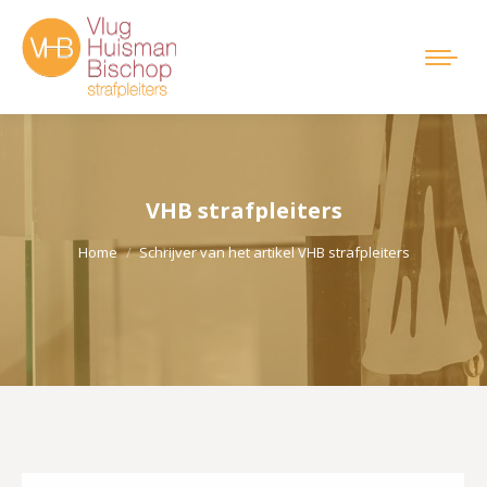
VHB strafpleiters
Je bent hier:
Home
Schrijver van het artikel VHB strafpleiters