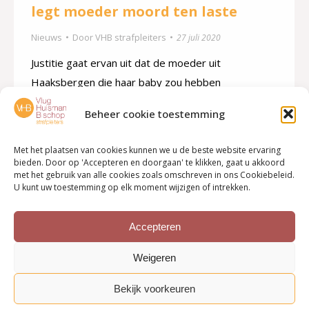
legt moeder moord ten laste
Nieuws
Door
VHB strafpleiters
27 juli 2020
Justitie gaat ervan uit dat de moeder uit
Haaksbergen die haar baby zou hebben
omgebracht, het kind met een vooropgezet plan
Beheer cookie toestemming
heeft gedood. Het OM legt de moeder namelijk
moord ten laste. Lees verder Bron: Rtv Oost, 27
Met het plaatsen van cookies kunnen we u de beste website ervaring
juli 2020
bieden. Door op 'Accepteren en doorgaan' te klikken, gaat u akkoord
met het gebruik van alle cookies zoals omschreven in ons Cookiebeleid.
U kunt uw toestemming op elk moment wijzigen of intrekken.
Accepteren
←
1
…
12
13
14
15
16
…
20
→
Weigeren
Bekijk voorkeuren