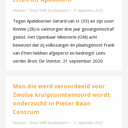
Nieuws
Door
VHB strafpleiters
21 september 2020
Tegen Apeldoorner Gerard van H. (55) en zijn zoon
Ronnie (28) is vanmorgen drie jaar gevangenisstraf
geëist. Het Openbaar Ministerie (OM) acht
bewezen dat zij volkszanger én plaatsgenoot Frank
van Etten hebben afgeperst en bedreigd. Lees
verder Bron: De Stentor, 21 september 2020
Man die werd veroordeeld voor
Zwolse kruipruimtemoord wordt
onderzocht in Pieter Baan
Centrum
Nieuws
Door
VHB strafpleiters
21 september 2020