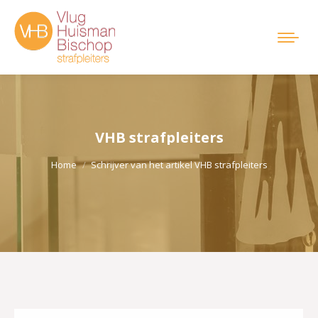
VHB strafpleiters
Je bent hier:
Home
Schrijver van het artikel VHB strafpleiters