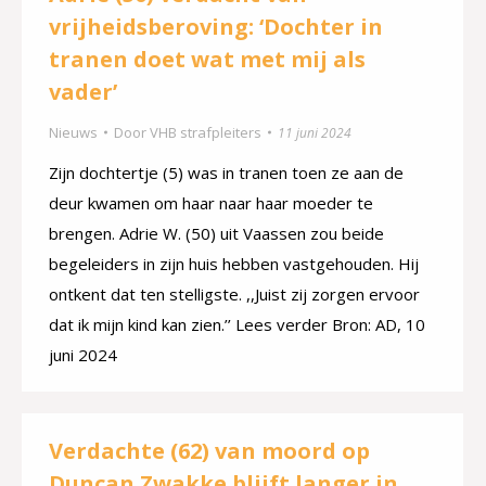
vrijheidsberoving: ‘Dochter in
tranen doet wat met mij als
vader’
Nieuws
Door
VHB strafpleiters
11 juni 2024
Zijn dochtertje (5) was in tranen toen ze aan de
deur kwamen om haar naar haar moeder te
brengen. Adrie W. (50) uit Vaassen zou beide
begeleiders in zijn huis hebben vastgehouden. Hij
ontkent dat ten stelligste. ,,Juist zij zorgen ervoor
dat ik mijn kind kan zien.’’ Lees verder Bron: AD, 10
juni 2024
Verdachte (62) van moord op
Duncan Zwakke blijft langer in