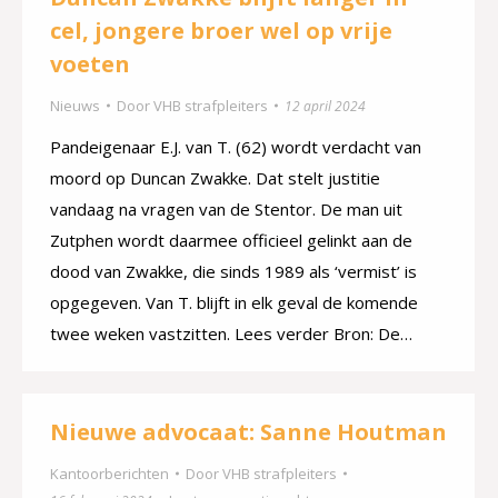
cel, jongere broer wel op vrije
voeten
Nieuws
Door
VHB strafpleiters
12 april 2024
Pandeigenaar E.J. van T. (62) wordt verdacht van
moord op Duncan Zwakke. Dat stelt justitie
vandaag na vragen van de Stentor. De man uit
Zutphen wordt daarmee officieel gelinkt aan de
dood van Zwakke, die sinds 1989 als ‘vermist’ is
opgegeven. Van T. blijft in elk geval de komende
twee weken vastzitten. Lees verder Bron: De…
Nieuwe advocaat: Sanne Houtman
Kantoorberichten
Door
VHB strafpleiters