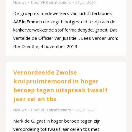
Nieuws
Door
VHB strafpleiters
22 juni 2020
De groep ex-medewerkers van luchtfilterfabriek
AAF in Emmen die zegt blootgesteld te zijn aan de
kankerverwekkende stof formaldehyde, groeit. Dat
vertelde de Officier van Justitie… Lees verder Bron:
Rtv Drenthe, 4 november 2019
Veroordeelde Zwolse
kruipruimtemoord in hoger
beroep tegen uitspraak twaalf
jaar cel en tbs
Nieuws
Door
VHB strafpleiters
22 juni 2020
Mark de G. gaat in hoger beroep tegen zijn
veroordeling tot twaalf jaar cel en tbs met