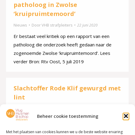
patholoog in Zwolse
‘kruipruimtemoord’
Nieuws
Door
VHB strafpleiters
22 juni 2020
Er bestaat veel kritiek op een rapport van een
patholoog die onderzoek heeft gedaan naar de
zogenoemde Zwolse ‘kruipruimtemoord’. Lees
verder Bron: Rtv Oost, 5 juli 2019
Slachtoffer Rode Klif gewurgd met
lint
Nieuws
Door
VHB strafpleiters
22 juni 2020
Beheer cookie toestemming
De man die eind april dood in zijn appartement in
complex Het Rode Klif in Lelystad is gevonden, is
Met het plaatsen van cookies kunnen we u de beste website ervaring