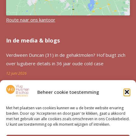
Route naar ons kantoor
In de media & blogs
Verdween Duncan (31) in de gehaktmolen? Hof buigt zich
over lugubere details in 36 jaar oude cold case
12 juni 2026
Zutphen al 36 jaar in de ban van verdwijning Duncan
Beheer cookie toestemming
Zwakke: ‘Een etterende wond voor de familie’
12 juni 2026
Met het plaatsen van cookies kunnen we u de beste website ervaring
bieden. Door op 'Accepteren en doorgaan' te klikken, gaat u akkoord
Advocatenechtpaar Knoops bestraft door tuchtrechter om
met het gebruik van alle cookies zoals omschreven in ons Cookiebeleid.
U kunt uw toestemming op elk moment wijzigen of intrekken.
excessief declareren