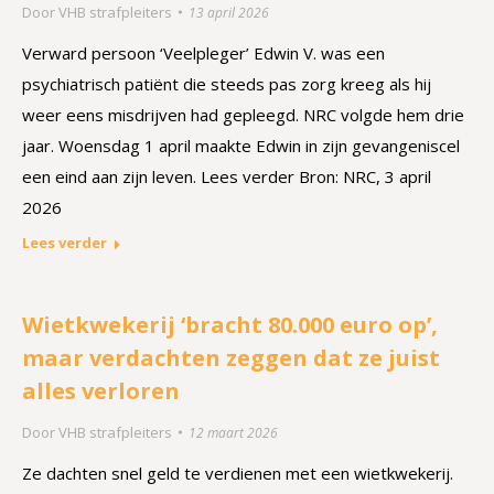
Door
VHB strafpleiters
13 april 2026
Verward persoon ‘Veelpleger’ Edwin V. was een
psychiatrisch patiënt die steeds pas zorg kreeg als hij
weer eens misdrijven had gepleegd. NRC volgde hem drie
jaar. Woensdag 1 april maakte Edwin in zijn gevangeniscel
een eind aan zijn leven. Lees verder Bron: NRC, 3 april
2026
Lees verder
Wietkwekerij ‘bracht 80.000 euro op’,
maar verdachten zeggen dat ze juist
alles verloren
Door
VHB strafpleiters
12 maart 2026
Ze dachten snel geld te verdienen met een wietkwekerij.