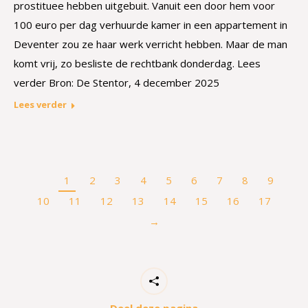
prostituee hebben uitgebuit. Vanuit een door hem voor
100 euro per dag verhuurde kamer in een appartement in
Deventer zou ze haar werk verricht hebben. Maar de man
komt vrij, zo besliste de rechtbank donderdag. Lees
verder Bron: De Stentor, 4 december 2025
Lees verder
1
2
3
4
5
6
7
8
9
10
11
12
13
14
15
16
17
→