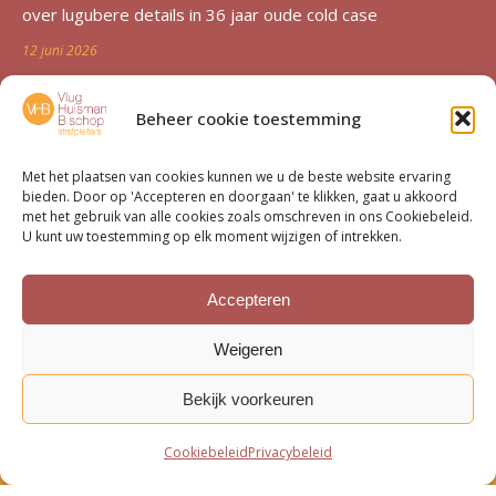
over lugubere details in 36 jaar oude cold case
12 juni 2026
Zutphen al 36 jaar in de ban van verdwijning Duncan
Beheer cookie toestemming
Zwakke: ‘Een etterende wond voor de familie’
12 juni 2026
Met het plaatsen van cookies kunnen we u de beste website ervaring
bieden. Door op 'Accepteren en doorgaan' te klikken, gaat u akkoord
Advocatenechtpaar Knoops bestraft door tuchtrechter om
met het gebruik van alle cookies zoals omschreven in ons Cookiebeleid.
U kunt uw toestemming op elk moment wijzigen of intrekken.
excessief declareren
1 juni 2026
Accepteren
Van moord­zaak tot milieu­dossier
Weigeren
15 mei 2026
Bekijk voorkeuren
Cookiebeleid
Privacybeleid
Bottom menu