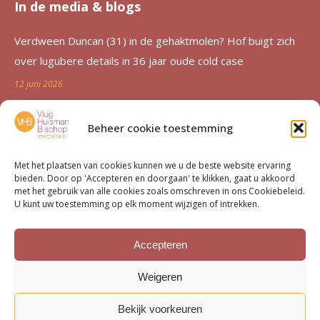
In de media & blogs
Verdween Duncan (31) in de gehaktmolen? Hof buigt zich
over lugubere details in 36 jaar oude cold case
12 juni 2026
Zutphen al 36 jaar in de ban van verdwijning Duncan
Beheer cookie toestemming
Zwakke: ‘Een etterende wond voor de familie’
12 juni 2026
Met het plaatsen van cookies kunnen we u de beste website ervaring
bieden. Door op 'Accepteren en doorgaan' te klikken, gaat u akkoord
Advocatenechtpaar Knoops bestraft door tuchtrechter om
met het gebruik van alle cookies zoals omschreven in ons Cookiebeleid.
U kunt uw toestemming op elk moment wijzigen of intrekken.
excessief declareren
1 juni 2026
Accepteren
Van moord­zaak tot milieu­dossier
Weigeren
15 mei 2026
Bekijk voorkeuren